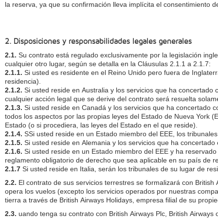
la reserva, ya que su confirmación lleva implícita el consentimiento 
2. Disposiciones y responsabilidades legales generales
2.1.
Su contrato está regulado exclusivamente por la legislación ingles
cualquier otro lugar, según se detalla en la Cláusulas 2.1.1 a 2.1.7:
2.1.1.
Si usted es residente en el Reino Unido pero fuera de Inglater
residencia).
2.1.2.
Si usted reside en Australia y los servicios que ha concertado 
cualquier acción legal que se derive del contrato será resuelta solam
2.1.3.
Si usted reside en Canadá y los servicios que ha concertado c
todos los aspectos por las propias leyes del Estado de Nueva York (EE
Estado (o si procediera, las leyes del Estado en el que reside).
2.1.4.
SSi usted reside en un Estado miembro del EEE, los tribunales
2.1.5.
Si usted reside en Alemania y los servicios que ha concertado 
2.1.6.
Si usted reside en un Estado miembro del EEE y ha reservado un
reglamento obligatorio de derecho que sea aplicable en su país de r
2.1.7
Si usted reside en Italia, serán los tribunales de su lugar de re
2.2.
El contrato de sus servicios terrestres se formalizará con British
opera los vuelos (excepto los servicios operados por nuestras comp
tierra a través de British Airways Holidays, empresa filial de su propi
2.3.
uando tenga su contrato con British Airways Plc, British Airways