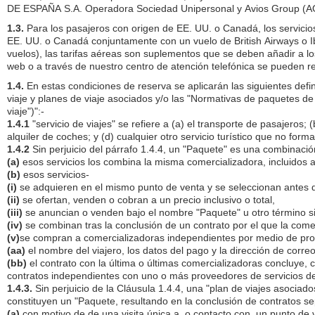
DE ESPAÑA S.A. Operadora Sociedad Unipersonal y Avios Group (AGL)
1.3.
Para los pasajeros con origen de EE. UU. o Canadá, los servici
EE. UU. o Canadá conjuntamente con un vuelo de British Airways o Ibe
vuelos), las tarifas aéreas son suplementos que se deben añadir a l
web o a través de nuestro centro de atención telefónica se pueden r
1.4.
En estas condiciones de reserva se aplicarán las siguientes def
viaje y planes de viaje asociados y/o las "Normativas de paquetes 
viaje")":-
1.4.1
"servicio de viajes" se refiere a (a) el transporte de pasajeros;
alquiler de coches; y (d) cualquier otro servicio turístico que no form
1.4.2
Sin perjuicio del párrafo 1.4.4, un "Paquete" es una combinación
(a)
esos servicios los combina la misma comercializadora, incluidos a 
(b)
esos servicios-
(i)
se adquieren en el mismo punto de venta y se seleccionan antes d
(ii)
se ofertan, venden o cobran a un precio inclusivo o total,
(iii)
se anuncian o venden bajo el nombre "Paquete" u otro término si
(iv)
se combinan tras la conclusión de un contrato por el que la comerci
(v)
se compran a comercializadoras independientes por medio de pro
(aa)
el nombre del viajero, los datos del pago y la dirección de corre
(bb)
el contrato con la última o últimas comercializadoras concluye, c
contratos independientes con uno o más proveedores de servicios de 
1.4.3.
Sin perjuicio de la Cláusula 1.4.4, una "plan de viajes asociado
constituyen un "Paquete, resultando en la conclusión de contratos sep
(a)
con motivo de de una visita única a, o contacto con, un punto de v