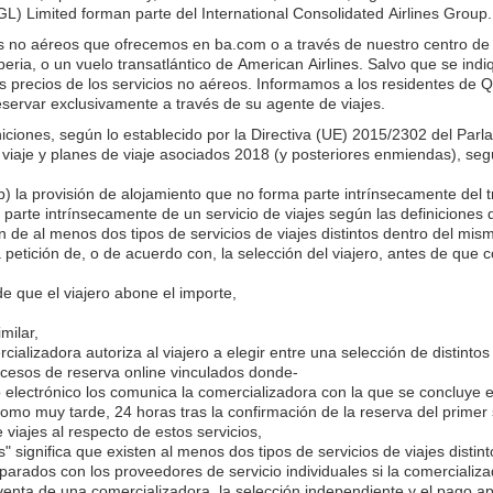
 Limited forman parte del International Consolidated Airlines Group.
os no aéreos que ofrecemos en ba.com o a través de nuestro centro de 
ria, o un vuelo transatlántico de American Airlines. Salvo que se indi
os precios de los servicios no aéreos. Informamos a los residentes de 
eservar exclusivamente a través de su agente de viajes.
iniciones, según lo establecido por la Directiva (UE) 2015/2302 del P
de viaje y planes de viaje asociados 2018 (y posteriores enmiendas), 
 (b) la provisión de alojamiento que no forma parte intrínsecamente del t
a parte intrínsecamente de un servicio de viajes según las definiciones d
 de al menos dos tipos de servicios de viajes distintos dentro del mis
petición de, o de acuerdo con, la selección del viajero, antes de que c
e que el viajero abone el importe,
milar,
alizadora autoriza al viajero a elegir entre una selección de distintos 
cesos de reserva online vinculados donde-
o electrónico los comunica la comercializadora con la que se concluye e
omo muy tarde, 24 horas tras la confirmación de la reserva del primer s
viajes al respecto de estos servicios,
s" significa que existen al menos dos tipos de servicios de viajes dist
arados con los proveedores de servicio individuales si la comercializad
enta de una comercializadora, la selección independiente y el pago apa