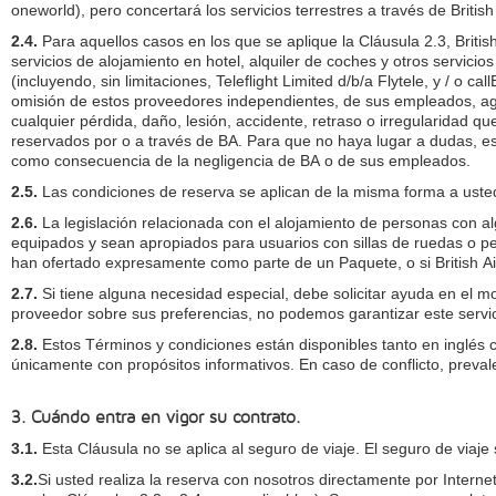
oneworld), pero concertará los servicios terrestres a través de Britis
2.4.
Para aquellos casos en los que se aplique la Cláusula 2.3, Briti
servicios de alojamiento en hotel, alquiler de coches y otros servicios
(incluyendo, sin limitaciones, Teleflight Limited d/b/a Flytele, y / o 
omisión de estos proveedores independientes, de sus empleados, ag
cualquier pérdida, daño, lesión, accidente, retraso o irregularidad qu
reservados por o a través de BA. Para que no haya lugar a dudas, est
como consecuencia de la negligencia de BA o de sus empleados.
2.5.
Las condiciones de reserva se aplican de la misma forma a usted
2.6.
La legislación relacionada con el alojamiento de personas con a
equipados y sean apropiados para usuarios con sillas de ruedas o per
han ofertado expresamente como parte de un Paquete, o si British Airw
2.7.
Si tiene alguna necesidad especial, debe solicitar ayuda en el 
proveedor sobre sus preferencias, no podemos garantizar este servic
2.8.
Estos Términos y condiciones están disponibles tanto en inglés como en otros idiomas. De existir alguna incoherencia, la versión original es en 
únicamente con propósitos informativos. En caso de conflicto, prevale
3. Cuándo entra en vigor su contrato.
3.1.
Esta Cláusula no se aplica al seguro de viaje. El seguro de viaje 
3.2.
Si usted realiza la reserva con nosotros directamente por Interne