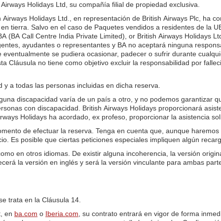
h Airways Holidays Ltd, su compañía filial de propiedad exclusiva.
sh Airways Holidays Ltd., en representación de British Airways Plc, ha 
 en tierra. Salvo en el caso de Paquetes vendidos a residentes de la UE 
callBA (BA Call Centre India Private Limited), or British Airways Holiday
entes, ayudantes o representantes y BA no aceptará ninguna responsab
e eventualmente se pudiera ocasionar, padecer o sufrir durante cualquier
a Cláusula no tiene como objetivo excluir la responsabilidad por falle
 y a todas las personas incluidas en dicha reserva.
lguna discapacidad varía de un país a otro, y no podemos garantizar q
sonas con discapacidad. British Airways Holidays proporcionará asiste
ays Holidays ha acordado, ex profeso, proporcionar la asistencia solic
momento de efectuar la reserva. Tenga en cuenta que, aunque haremos t
io. Es posible que ciertas peticiones especiales impliquen algún reca
inglés y cualquier otra es una traducción realizada
cerá la versión en inglés y será la versión vinculante para ambas part
se trata en la Cláusula 14.
t, en
ba.com
o
Iberia.com
, su contrato entrará en vigor de forma inme