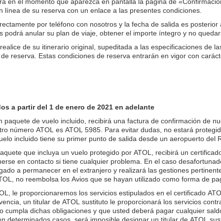
ará en el momento que aparezca en pantalla la página de «Confirmación
línea de su reserva con un enlace a las presentes condiciones.
rectamente por teléfono con nosotros y la fecha de salida es posterior
s podrá anular su plan de viaje, obtener el importe íntegro y no queda
alice de su itinerario original, supeditada a las especificaciones de l
es de reserva. Estas condiciones de reserva entrarán en vigor con carác
dos a partir del 1 de enero de 2021 en adelante
paquete de vuelo incluido, recibirá una factura de confirmación de nue
stro número ATOL es ATOL 5985. Para evitar dudas, no estará protegid
uelo incluido tiene su primer punto de salida desde un aeropuerto del 
Paquete que incluya un vuelo protegido por ATOL, recibirá un certifi
erse en contacto si tiene cualquier problema. En el caso desafortunado
ligado a permanecer en el extranjero y realizará las gestiones pertine
TOL, no reembolsa los Avios que se hayan utilizado como forma de pag
OL, le proporcionaremos los servicios estipulados en el certificado AT
ncia, un titular de ATOL sustituto le proporcionará los servicios contra
uto cumpla dichas obligaciones y que usted deberá pagar cualquier sal
 en determinados casos, será imposible designar un titular de ATOL sus