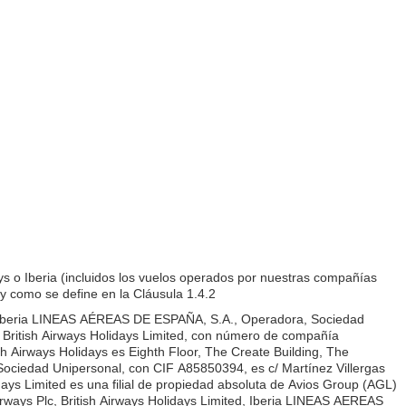
ys o Iberia (incluidos los vuelos operados por nuestras compañías
 como se define en la Cláusula 1.4.2
ed o Iberia LINEAS AÉREAS DE ESPAÑA, S.A., Operadora, Sociedad
y British Airways Holidays Limited, con número de compañía
 Airways Holidays es Eighth Floor, The Create Building, The
ociedad Unipersonal, con CIF A85850394, es c/ Martínez Villergas
days Limited es una filial de propiedad absoluta de Avios Group (AGL)
rways Plc, British Airways Holidays Limited, Iberia LINEAS AEREAS