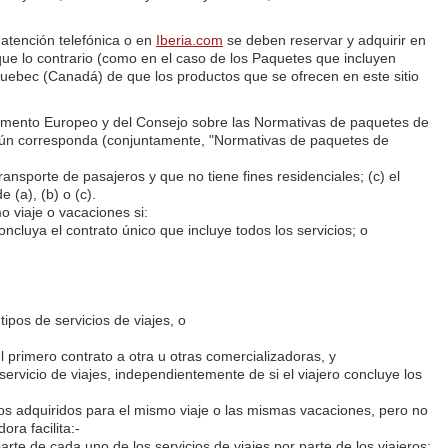
atención telefónica o en
Iberia.com
se deben reservar y adquirir en
que lo contrario (como en el caso de los Paquetes que incluyen
Quebec (Canadá) de que los productos que se ofrecen en este sitio
arlamento Europeo y del Consejo sobre las Normativas de paquetes de
según corresponda (conjuntamente, "Normativas de paquetes de
ransporte de pasajeros y que no tiene fines residenciales; (c) el
e (a), (b) o (c).
mo viaje o vacaciones si:
oncluya el contrato único que incluye todos los servicios; o
tipos de servicios de viajes, o
l primero contrato a otra u otras comercializadoras, y
ervicio de viajes, independientemente de si el viajero concluye los
intos adquiridos para el mismo viaje o las mismas vacaciones, pero no
ora facilita:-
rte de cada uno de los servicios de viajes por parte de los viajeros;