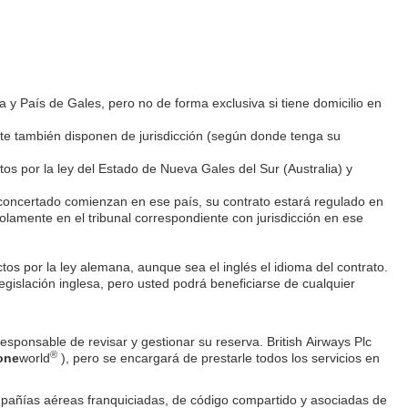
ra y País de Gales, pero no de forma exclusiva si tiene domicilio en
orte también disponen de jurisdicción (según donde tenga su
tos por la ley del Estado de Nueva Gales del Sur (Australia) y
 concertado comienzan en ese país, su contrato estará regulado en
solamente en el tribunal correspondiente con jurisdicción en ese
os por la ley alemana, aunque sea el inglés el idioma del contrato.
gislación inglesa, pero usted podrá beneficiarse de cualquier
responsable de revisar y gestionar su reserva. British Airways Plc
®
one
world
), pero se encargará de prestarle todos los servicios en
ompañías aéreas franquiciadas, de código compartido y asociadas de