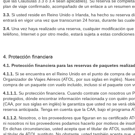
que las Cláusulas 3.3 o 3.4 sean aplicables). Su reserva se complet
plan de viaje confirmado, acompañado de un enlace a un resumen en 
3.3.
Si usted reside en Reino Unido o Irlanda, ha hecho su reserva di
entrará en vigor una vez que transcurran 24 horas, durante las cuale
3.4.
Una vez haya realizado una reserva, cualquier modificación que re
teléfono, Internet o por otro medio, estará sujeta a estas condicion
4. Protección financiera
4.1. Protección financiera para las reservas de paquetes realiza
4.1.1.
Si se encuentra en el Reino Unido en el punto de compra de un 
Organizador de Viajes Aéreos (ATOL, por sus siglas en inglés). Nue
compra de un paquete con vuelo incluido, incluso si el paquete con v
4.1.1.1.
Su protección financiera. Cuando contrate con nosotros un 
protegidos, dónde encontrar información relacionada y con quién pon
(CAA, por sus siglas en inglés) le garantiza que usted no se verá ob
reserva anticipada. Tenga en cuenta que la CAA, bajo el programa A
4.1.1.2.
Nosotros, o los proveedores que figuran en su certificado AT
ni nosotros ni los proveedores podamos hacerlo por motivos de insolve
En dichas circunstancias, usted acepta que el titular de ATOL sustit
al titular de ATOL sustituto. No obstante, usted también acepta que,