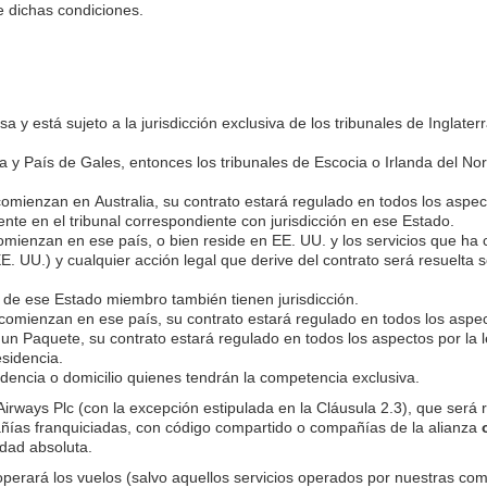
de dichas condiciones.
a y está sujeto a la jurisdicción exclusiva de los tribunales de Inglater
ra y País de Gales, entonces los tribunales de Escocia o Irlanda del N
comienzan en Australia, su contrato estará regulado en todos los aspec
ente en el tribunal correspondiente con jurisdicción en ese Estado.
omienzan en ese país, o bien reside en EE. UU. y los servicios que ha
. UU.) y cualquier acción legal que derive del contrato será resuelta 
 de ese Estado miembro también tienen jurisdicción.
comienzan en ese país, su contrato estará regulado en todos los aspect
 Paquete, su contrato estará regulado en todos los aspectos por la le
esidencia.
sidencia o domicilio quienes tendrán la competencia exclusiva.
 Airways Plc (con la excepción estipulada en la Cláusula 2.3), que será 
añías franquiciadas, con código compartido o compañías de la alianza
edad absoluta.
 operará los vuelos (salvo aquellos servicios operados por nuestras c