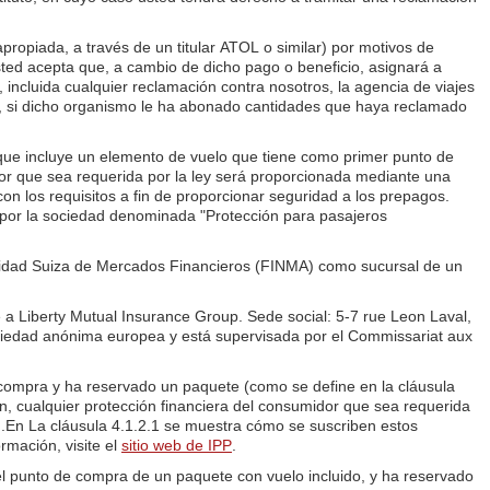
propiada, a través de un titular ATOL o similar) por motivos de
sted acepta que, a cambio de dicho pago o beneficio, asignará a
 incluida cualquier reclamación contra nosotros, la agencia de viajes
mo, si dicho organismo le ha abonado cantidades que haya reclamado
 que incluye un elemento de vuelo que tiene como primer punto de
midor que sea requerida por la ley será proporcionada mediante una
on los requisitos a fin de proporcionar seguridad a los prepagos.
 por la sociedad denominada "Protección para pasajeros
toridad Suiza de Mercados Financieros (FINMA) como sucursal de un
 a Liberty Mutual Insurance Group. Sede social: 5-7 rue Leon Laval,
edad anónima europea y está supervisada por el Commissariat aux
la compra y ha reservado un paquete (como se define en la cláusula
an, cualquier protección financiera del consumidor que sea requerida
d.En La cláusula 4.1.2.1 se muestra cómo se suscriben estos
rmación, visite el
sitio web de IPP
.
 el punto de compra de un paquete con vuelo incluido, y ha reservado