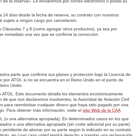
 de la reserva». Le enviaremos por correo electrónico o postal su
 a 14 días desde la fecha de reserva, su contrato con nosotros
rá sujeto a ningún cargo por cancelación.
as Cláusulas 7 y 8 (como agregar otros productos), ya sea por
ter inmediato una vez que se confirme la corrección.
stra parte que confirme sus planes y protección bajo la Licencia de
o por ATOL si no se encuentra en el Reino Unido en el punto de
Reino Unido.
cado ATOL. Este documento detalla los elementos económicamente
 de que nos declaremos insolventes, la Autoridad de Aviación Civil
ntes para reembolsar cualquier dinero que haya sido pagado por una
o. Para obtener más información, visite el
sitio Web de la CAA
.
OL (o una alternativa apropiada). En determinados casos en los que
tados o una alternativa apropiada (sin coste adicional por su parte).
do pendiente de abonar por su parte según lo indicado en su contrato
tituto, en cuyo caso usted tendrá derecho a tramitar una reclamación