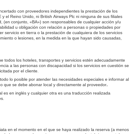
concertado con proveedores independientes la prestación de los
y el Reino Unido, ni British Airways Plc ni ninguna de sus filiales
s Ltd, (en conjunto, «BA») son responsables de cualquier acción y/u
ilidad u obligación con relación a personas o propiedades por
 servicio en tierra o la prestación de cualquiera de los servicios
cimiento o lesiones, en la medida en la que hayan sido causadas,
ue todos los hoteles, transportes y servicios estén adecuadamente
ncia a las personas con discapacidad si los servicios en cuestión se
itada por el cliente.
odo lo posible por atender las necesidades especiales e informar al
rgo que se debe abonar local y directamente al proveedor
.
es.
diata en el momento en el que se haya realizado la reserva (a menos