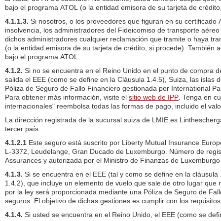
bajo el programa ATOL (o la entidad emisora de su tarjeta de crédito,
4.1.1.3.
Si nosotros, o los proveedores que figuran en su certificado 
insolvencia, los administradores del Fideicomiso de transporte aére
dichos administradores cualquier reclamación que tramite o haya trami
(o la entidad emisora de su tarjeta de crédito, si procede). Tambi
bajo el programa ATOL.
4.1.2.
Si no se encuentra en el Reino Unido en el punto de compra de
salida el EEE (como se define en la Cláusula 1.4.5), Suiza, las islas
Póliza de Seguro de Fallo Financiero gestionada por International Pas
Para obtener más información, visite el
sitio web de IPP
. Tenga en cu
internacionales" reembolsa todas las formas de pago, incluido el val
La dirección registrada de la sucursal suiza de LMIE es Linthesche
tercer país.
4.1.2.1
Este seguro está suscrito por Liberty Mutual Insurance Europ
L-3372, Leudelange, Gran Ducado de Luxemburgo. Número de regist
Assurances y autorizada por el Ministro de Finanzas de Luxemburg
4.1.3.
Si se encuentra en el EEE (tal y como se define en la cláusula
1.4.2), que incluye un elemento de vuelo que sale de otro lugar que n
por la ley será proporcionada mediante una Póliza de Seguro de Fall
seguros. El objetivo de dichas gestiones es cumplir con los requisito
4.1.4.
Si usted se encuentra en el Reino Unido, el EEE (como se defin