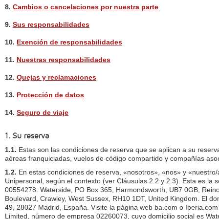
8.
Cambios o cancelaciones por nuestra parte
9.
Sus responsabilidades
10.
Exención de responsabilidades
11.
Nuestras responsabilidades
12.
Quejas y reclamaciones
13.
Protección de datos
14.
Seguro de viaje
1. Su reserva
1.1.
Estas son las condiciones de reserva que se aplican a su reserva
aéreas franquiciadas, vuelos de código compartido y compañías aso
1.2.
En estas condiciones de reserva, «nosotros», «nos» y «nuestro/
Unipersonal, según el contexto (ver Cláusulas 2.2 y 2.3). Esta es l
00554278: Waterside, PO Box 365, Harmondsworth, UB7 0GB, Reino Uni
Boulevard, Crawley, West Sussex, RH10 1DT, United Kingdom. El dom
49, 28027 Madrid, España. Visite la página web ba.com o Iberia.com p
Limited, número de empresa 02260073, cuyo domicilio social es Wate