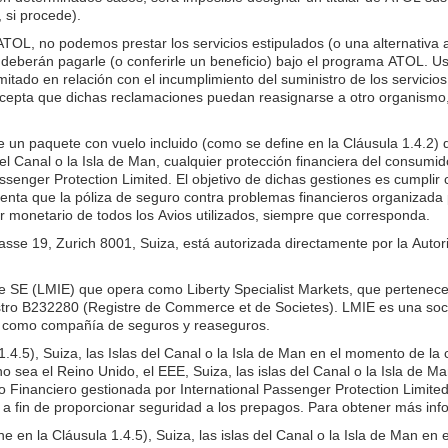
 si procede).
ATOL, no podemos prestar los servicios estipulados (o una alternativa a
o deberán pagarle (o conferirle un beneficio) bajo el programa ATOL. U
tado en relación con el incumplimiento del suministro de los servicios,
én acepta que dichas reclamaciones puedan reasignarse a otro organis
 un paquete con vuelo incluido (como se define en la Cláusula 1.4.2)
 del Canal o la Isla de Man, cualquier protección financiera del consu
senger Protection Limited. El objetivo de dichas gestiones es cumplir c
enta que la póliza de seguro contra problemas financieros organizada
or monetario de todos los Avios utilizados, siempre que corresponda.
rgasse 19, Zurich 8001, Suiza, está autorizada directamente por la Au
e SE (LMIE) que opera como Liberty Specialist Markets, que pertenece
ro B232280 (Registre de Commerce et de Societes). LMIE es una soci
o como compañía de seguros y reaseguros.
 1.4.5), Suiza, las Islas del Canal o la Isla de Man en el momento de 
o sea el Reino Unido, el EEE, Suiza, las islas del Canal o la Isla de M
o Financiero gestionada por International Passenger Protection Limite
s a fin de proporcionar seguridad a los prepagos. Para obtener más info
e en la Cláusula 1.4.5), Suiza, las islas del Canal o la Isla de Man en