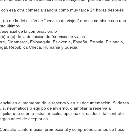
ato con esa otra comercializadora como muy tarde 24 horas después
 (c) de la definición de "servicio de viajes" que se combine con uno
sto último:-
a esencial de la combinación; o
 o (c) de la definición de "servicio de viajes".
pre, Dinamarca, Eslovaquia, Eslovenia, España, Estonia, Finlandia,
ortugal, República Checa, Rumania y Suecia.
esencial en el momento de la reserva y en su documentación. Si desea
uís, neumáticos o equipo de invierno, o ampliar la reserva a
uiler que cubrirá estos artículos opcionales; es decir, tal contrato
cargos antes de aceptarlos.
 Consulte la información promocional y compruébela antes de hacer