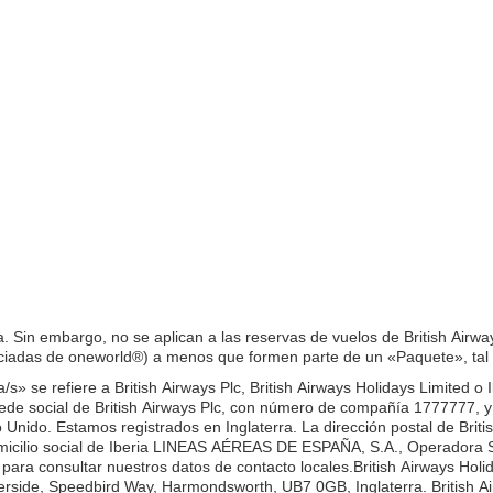
. Sin embargo, no se aplican a las reservas de vuelos de British Airwa
ciadas de oneworld®) a menos que formen parte de un «Paquete», tal y
a/s» se refiere a British Airways Plc, British Airways Holidays Limit
a sede social de British Airways Plc, con número de compañía 1777777, 
do. Estamos registrados en Inglaterra. La dirección postal de British
icilio social de Iberia LINEAS AÉREAS DE ESPAÑA, S.A., Operadora S
ara consultar nuestros datos de contacto locales.British Airways Holi
rside, Speedbird Way, Harmondsworth, UB7 0GB, Inglaterra. British Ai