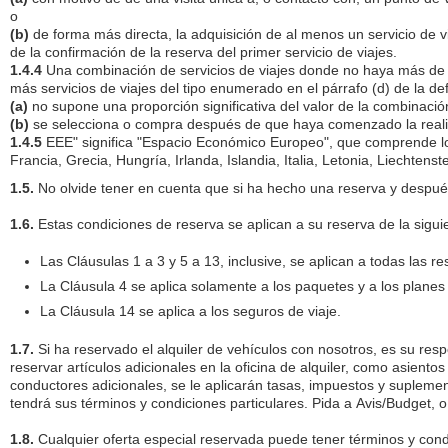
o
(b)
de forma más directa, la adquisición de al menos un servicio de 
de la confirmación de la reserva del primer servicio de viajes.
1.4.4
Una combinación de servicios de viajes donde no haya más de un 
más servicios de viajes del tipo enumerado en el párrafo (d) de la def
(a)
no supone una proporción significativa del valor de la combinació
(b)
se selecciona o compra después de que haya comenzado la realizació
1.4.5
EEE" significa "Espacio Económico Europeo", que comprende los 
Francia, Grecia, Hungría, Irlanda, Islandia, Italia, Letonia, Liechte
1.5.
No olvide tener en cuenta que si ha hecho una reserva y después
1.6.
Estas condiciones de reserva se aplican a su reserva de la sigu
Las Cláusulas 1 a 3 y 5 a 13, inclusive, se aplican a todas las r
La Cláusula 4 se aplica solamente a los paquetes y a los planes
La Cláusula 14 se aplica a los seguros de viaje.
1.7.
Si ha reservado el alquiler de vehículos con nosotros, es su res
reservar artículos adicionales en la oficina de alquiler, como asient
conductores adicionales, se le aplicarán tasas, impuestos y suplemento
tendrá sus términos y condiciones particulares. Pida a Avis/Budget, o
1.8.
Cualquier oferta especial reservada puede tener términos y con