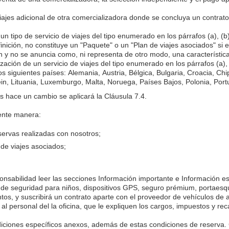
viajes adicional de otra comercializadora donde se concluya un contr
tipo de servicio de viajes del tipo enumerado en los párrafos (a), (b),
inición, no constituye un "Paquete" o un "Plan de viajes asociados" si e
n y no se anuncia como, ni representa de otro modo, una característic
n de un servicio de viajes del tipo enumerado en los párrafos (a), (b)
siguientes países: Alemania, Austria, Bélgica, Bulgaria, Croacia, Chi
nstein, Lituania, Luxemburgo, Malta, Noruega, Países Bajos, Polonia, P
 hace un cambio se aplicará la Cláusula 7.4.
iente manera:
eservas realizadas con nosotros;
 de viajes asociados;
ponsabilidad leer las secciones Información importante e Información 
os de seguridad para niños, dispositivos GPS, seguro prémium, portaesq
s, y suscribirá un contrato aparte con el proveedor de vehículos de alq
 al personal del la oficina, que le expliquen los cargos, impuestos y re
diciones específicos anexos, además de estas condiciones de reserva.